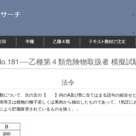
No.181----乙種第４類危険物取扱者 模擬試
法令
類について、次の文の【 】内のA及びBに当てはまる語句の組合せ
肉等又は植物の種子若しくは果肉から抽出したものであって、1気圧に
により貯蔵保管されているものを除く。」