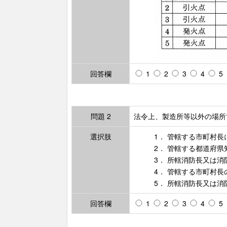
回答欄
1
2
3
4
5
問題 2
法令上、製造所等以外の場所
選択肢
1． 管轄する市町村長
2． 管轄する都道府
3． 所轄消防長又は
4． 管轄する市町村
5． 所轄消防長又は
回答欄
1
2
3
4
5