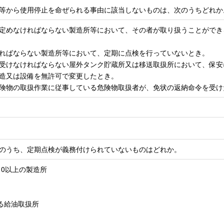
等から使用停止を命ぜられる事由に該当しないものは、次のうちどれか
者を定めなければならない製造所等において、その者が取り扱うことがで
なければならない製造所等において、定期に点検を行っていないとき。
査を受けなければならない屋外タンク貯蔵所又は移送取扱所において、保
、構造又は設備を無許可で変更したとき。
て危険物の取扱作業に従事している危険物取扱者が、免状の返納命令を受
のうち、定期点検が義務付けられていないものはどれか。
10以上の製造所
る給油取扱所