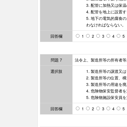
3. 配管に加熱又は
4. 配管を地上に設
5. 地下の電気的腐
わなければならない。
回答欄
1
2
3
4
5
問題 7
法令上、製造所等の所有者等
選択肢
1. 製造所等の譲渡又
2. 製造所等の位置
3. 製造所等の用途を
4. 危険物保安監督
5. 危険物施設保安
回答欄
1
2
3
4
5