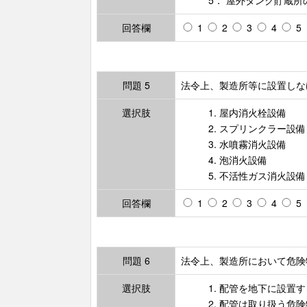
5． 屋外タンク貯蔵
回答欄
1
2
3
4
5
問題 5
法令上、製造所等に設置しな
選択肢
1. 屋内消火栓設備
2. スプリンクラー設備
3. 水噴霧消火設備
4. 泡消火設備
5. 不活性ガス消火設備
回答欄
1
2
3
4
5
問題 6
法令上、製造所において危険
選択肢
1. 配管を地下に設
2. 配管は取り扱う