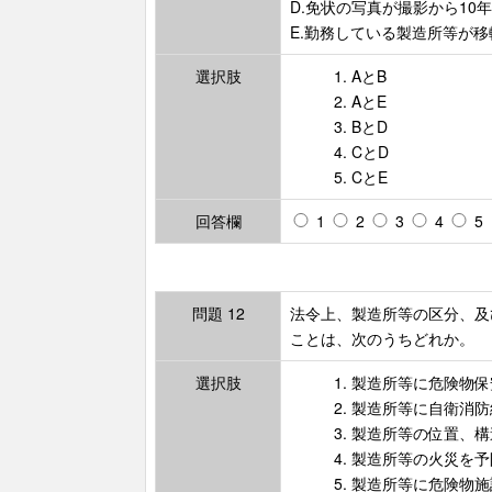
D.免状の写真が撮影から10
E.勤務している製造所等が
選択肢
1. AとB
2. AとE
3. BとD
4. CとD
5. CとE
回答欄
1
2
3
4
5
問題 12
法令上、製造所等の区分、及
ことは、次のうちどれか。
選択肢
1. 製造所等に危険物
2. 製造所等に自衛消
3. 製造所等の位置
4. 製造所等の火災を
5. 製造所等に危険物