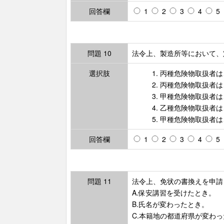
回答欄
1
2
3
4
5
問題 10
法令上、製造所等において、
選択肢
1. 丙種危険物取扱者
2. 丙種危険物取扱者
3. 甲種危険物取扱者
4. 乙種危険物取扱
5. 甲種危険物取扱
回答欄
1
2
3
4
5
問題 11
法令上、免状の書換えを申請
A.保安講習を受けたとき。
B.氏名が変わったとき。
C.本籍地の都道府県が変わ