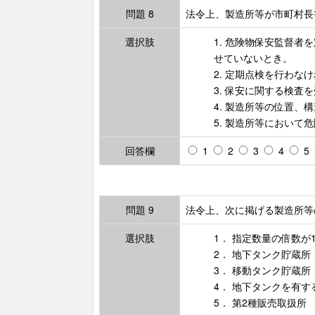
問題 8
法令上、製造所等が市町村長
選択肢
1. 危険物保安監督
せていないとき。
2. 定期点検を行わ
3. 保安に関する検
4. 製造所等の位置
5. 製造所等におい
回答欄
1
2
3
4
5
問題 9
法令上、次に掲げる製造所等
選択肢
1． 指定数量の倍数が
2． 地下タンク貯蔵所
3． 移動タンク貯蔵所
4． 地下タンクを有す
5． 第2種販売取扱所