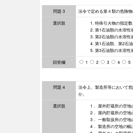
問題 3
法令で定める第４類の危険物
選択肢
1. 特殊引火物の指定
2. 第1石油類の水溶
3. 第2石油類の水溶
4. 第1石油類、第2
5. 第3石油類の水溶
回答欄
1
2
3
4
5
問題 4
法令上、製造所等において危
か。
選択肢
1． 屋外貯蔵所の空
2． 屋内貯蔵所の空
3． 一般取扱所の空
4． 製造所の空地の