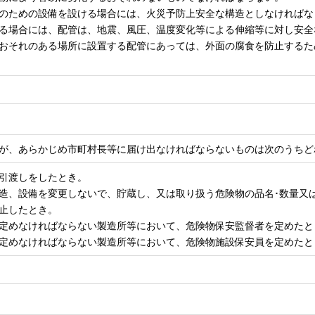
保温のための設備を設ける場合には、火災予防上安全な構造としなければ
置する場合には、配管は、地震、風圧、温度変化等による伸縮等に対し安
食のおそれのある場所に設置する配管にあっては、外面の腐食を防止する
が、あらかじめ市町村長等に届け出なければならないものは次のうちど
は引渡しをしたとき。
、構造、設備を変更しないで、貯蔵し、又は取り扱う危険物の品名･数量
廃止したとき。
者を定めなければならない製造所等において、危険物保安監督者を定めたと
員を定めなければならない製造所等において、危険物施設保安員を定めたと