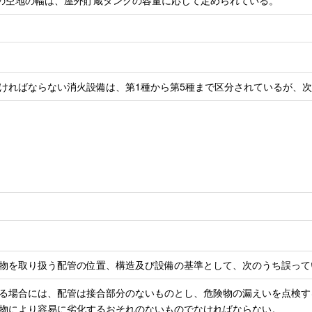
所の空地の幅は、屋外貯蔵タンクの容量に応じて定められている。
ければならない消火設備は、第1種から第5種まで区分されているが、次
物を取り扱う配管の位置、構造及び設備の基準として、次のうち誤って
置する場合には、配管は接合部分のないものとし、危険物の漏えいを点検
危険物により容易に劣化するおそれのないものでなければならない。